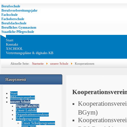
Berufsschule
Berufsvorbereitungsjahr
Fachschule
Fachoberschule
Berufsfachschule
Berufliches Gymnasium
Staatliche Pflegeschule
Start
Kontakt
XSCHOOL
Vertretungspläne & digitales KB
Aktuelle Seite:
Startseite
unsere Schule
Kooperationen
Hauptmenü
Kooperationsverei
Start
Bildungsangebot
unsere Schule
Kooperationsverei
DigitalPakt2021
Unser Leitbild
BGym)
Organisationsstruktur
Kooperationsvere
Schulprogramm
Unser Schulprogramm