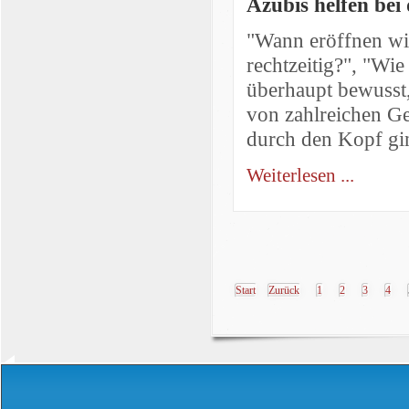
Azubis helfen be
"Wann eröffnen wir
rechtzeitig?", "Wie
überhaupt bewusst,
von zahlreichen Ge
durch den Kopf gi
Weiterlesen ...
Start
Zurück
1
2
3
4