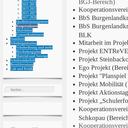
BGJ-Bereich)
2009-2011
2011-2013
Kooperationsvere
2013-2015
2015-2017
BbS Burgenlandkr
2017-2020
Qualitätsmanagement
BbS Burgenlandkre
Kooperationen
Aktivitäten
BLK
Exmatrikulationen
Standorte
Mitarbeit im Proj
Schulorganisation
Schulordnung und mehr
Projekt ENTReVE
Beschulungsplan
Material und Anträge
Projekt Steinback
Schulsozialarbeit
Berufsberatung
Ego Projekt (Ber
Lob und Kritik
Projekt "Planspie
Projekt Mobilität 
Projekt Aktionsta
Projekt „Schulerf
Kooperationsverei
Schkopau (Berei
Kooperationsverei