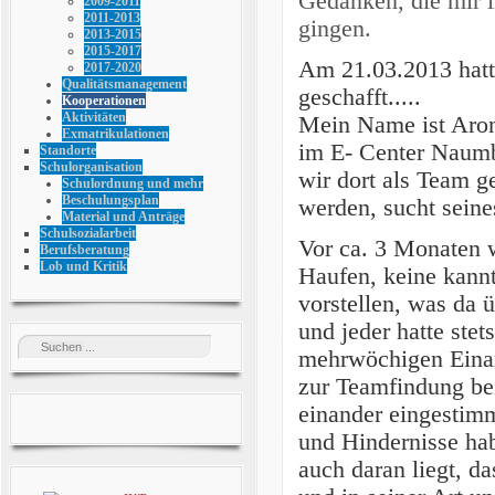
Gedanken, die mir 
2009-2011
2011-2013
gingen.
2013-2015
2015-2017
Am 21.03.2013 hatte
2017-2020
Qualitätsmanagement
geschafft.....
Kooperationen
Aktivitäten
Mein Name ist Aron
Exmatrikulationen
im E- Center Naumbu
Standorte
Schulorganisation
wir dort als Team g
Schulordnung und mehr
Beschulungsplan
werden, sucht seine
Material und Anträge
Schulsozialarbeit
Vor ca. 3 Monaten 
Berufsberatung
Lob und Kritik
Haufen, keine kann
vorstellen, was da 
und jeder hatte ste
mehrwöchigen Einar
zur Teamfindung beit
einander eingestim
und Hindernisse ha
auch daran liegt, da