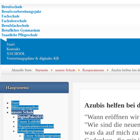
Berufsschule
Berufsvorbereitungsjahr
Fachschule
Fachoberschule
Berufsfachschule
Berufliches Gymnasium
Staatliche Pflegeschule
Start
Kontakt
XSCHOOL
Vertretungspläne & digitales KB
Aktuelle Seite:
Startseite
unsere Schule
Kooperationen
Azubis helfen bei 
Hauptmenü
Start
Azubis helfen bei
Bildungsangebot
unsere Schule
"Wann eröffnen wir 
DigitalPakt2021
Unser Leitbild
"Wie sind die neuen
Organisationsstruktur
was da auf mich zu 
Schulprogramm
Unser Schulprogramm