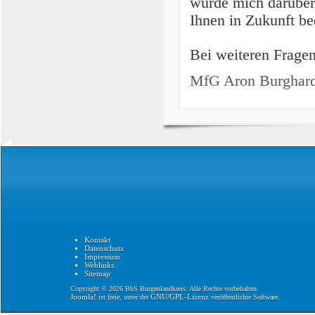
würde mich darüber 
Ihnen in Zukunft bed
Bei weiteren Fragen
MfG Aron Burghard
Kontakt
Datenschutz
Impressum
Weblinks
Sitemap
Copyright © 2026 BbS Burgenlandkreis. Alle Rechte vorbehalten.
Joomla!
GNU/GPL-Lizenz
ist freie, unter der
veröffentlichte Software.