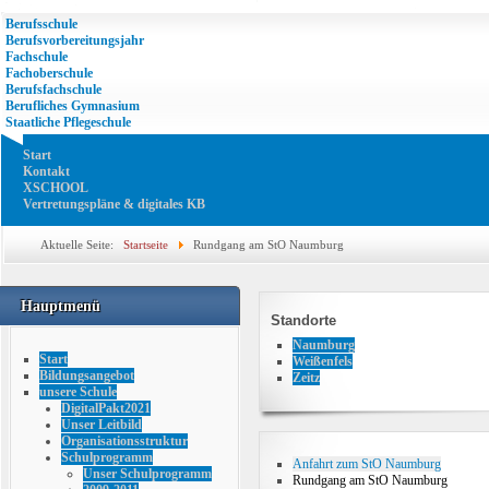
Berufsschule
Berufsvorbereitungsjahr
Fachschule
Fachoberschule
Berufsfachschule
Berufliches Gymnasium
Staatliche Pflegeschule
Start
Kontakt
XSCHOOL
Vertretungspläne & digitales KB
Aktuelle Seite:
Startseite
Rundgang am StO Naumburg
Hauptmenü
Standorte
Naumburg
Start
Weißenfels
Bildungsangebot
Zeitz
unsere Schule
DigitalPakt2021
Unser Leitbild
Organisationsstruktur
Schulprogramm
Anfahrt zum StO Naumburg
Unser Schulprogramm
Rundgang am StO Naumburg