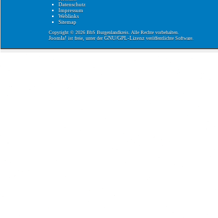
Datenschutz
Impressum
Weblinks
Sitemap
Copyright © 2026 BbS Burgenlandkreis. Alle Rechte vorbehalten.
Joomla!
GNU/GPL-Lizenz
ist freie, unter der
veröffentlichte Software.