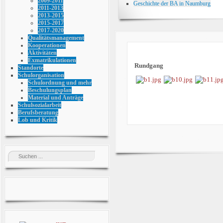
2009-2011
Geschichte der BA in Naumburg
2011-2013
2013-2015
2015-2017
2017-2020
Qualitätsmanagement
Kooperationen
Aktivitäten
Exmatrikulationen
Rundgang
Standorte
Schulorganisation
Schulordnung und mehr
Beschulungsplan
Material und Anträge
Schulsozialarbeit
Berufsberatung
Lob und Kritik