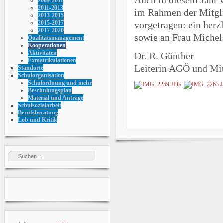
2009-2011
2011-2013
im Rahmen der Mitgl
2013-2015
vorgetragen: ein her
2015-2017
2017-2020
sowie an Frau Michels
Qualitätsmanagement
Kooperationen
Aktivitäten
Dr. R. Günther
Exmatrikulationen
Leiterin AGÖ und Mit
Standorte
Schulorganisation
Schulordnung und mehr
Beschulungsplan
Material und Anträge
Schulsozialarbeit
Berufsberatung
Lob und Kritik