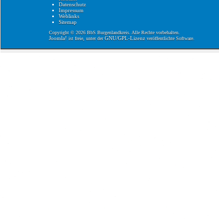
Datenschutz
Impressum
Weblinks
Sitemap
Copyright © 2026 BbS Burgenlandkreis. Alle Rechte vorbehalten.
Joomla!
GNU/GPL-Lizenz
ist freie, unter der
veröffentlichte Software.