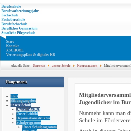
Berufsschule
Berufsvorbereitungsjahr
Fachschule
Fachoberschule
Berufsfachschule
Berufliches Gymnasium
Staatliche Pflegeschule
Start
Kontakt
XSCHOOL
Vertretungspläne & digitales KB
Aktuelle Seite:
Startseite
unsere Schule
Kooperationen
Mitgliederversamml
Jugendlicher im Burgenlandkreis
Hauptmenü
Mitgliederversammlu
Start
Bildungsangebot
Jugendlicher im Bur
unsere Schule
DigitalPakt2021
Nunmehr kann man di
Unser Leitbild
Organisationsstruktur
Schule im Förderverei
Schulprogramm
Unser Schulprogramm
Auch in diesem Jahr 