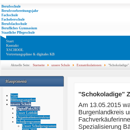
Berufsschule
Berufsvorbereitungsjahr
Fachschule
Fachoberschule
Berufsfachschule
Berufliches Gymnasium
Staatliche Pflegeschule
Start
Kontakt
XSCHOOL
Vertretungspläne & digitales KB
Aktuelle Seite:
Startseite
unsere Schule
Exmatrikulationen
"Schokoladige"
Hauptmenü
"Schokoladige" 
Start
Bildungsangebot
Am 13.05.2015 war 
unsere Schule
DigitalPakt2021
Burgenlandkreis u
Unser Leitbild
Organisationsstruktur
Fachverkäuferinne
Schulprogramm
Spezialisierung Bä
Unser Schulprogramm