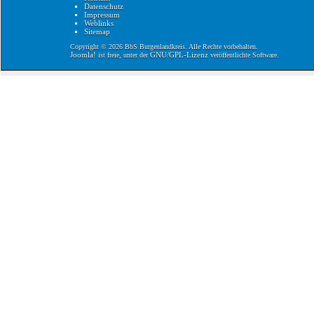
Datenschutz
Impressum
Weblinks
Sitemap
Copyright © 2026 BbS Burgenlandkreis. Alle Rechte vorbehalten.
Joomla!
GNU/GPL-Lizenz
ist freie, unter der
veröffentlichte Software.