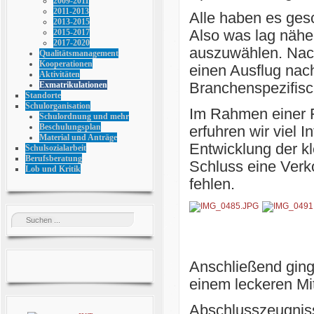
2009-2011
2011-2013
Alle haben es gesc
2013-2015
Also was lag näher
2015-2017
2017-2020
auszuwählen. Nach
Qualitätsmanagement
Kooperationen
einen Ausflug nach
Aktivitäten
Branchenspezifisch
Exmatrikulationen
Standorte
Schulorganisation
Im Rahmen einer F
Schulordnung und mehr
Beschulungsplan
erfuhren wir viel 
Material und Anträge
Entwicklung der kl
Schulsozialarbeit
Berufsberatung
Schluss eine Verko
Lob und Kritik
fehlen.
Anschließend ging
einem leckeren Mi
Abschlusszeugniss