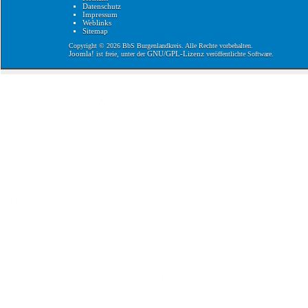
Datenschutz
Impressum
Weblinks
Sitemap
Copyright © 2026 BbS Burgenlandkreis. Alle Rechte vorbehalten.
Joomla!
GNU/GPL-Lizenz
ist freie, unter der
veröffentlichte Software.