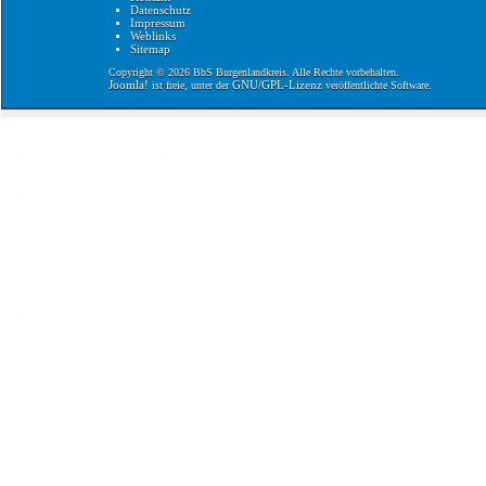
Datenschutz
Impressum
Weblinks
Sitemap
Copyright © 2026 BbS Burgenlandkreis. Alle Rechte vorbehalten.
Joomla!
GNU/GPL-Lizenz
ist freie, unter der
veröffentlichte Software.