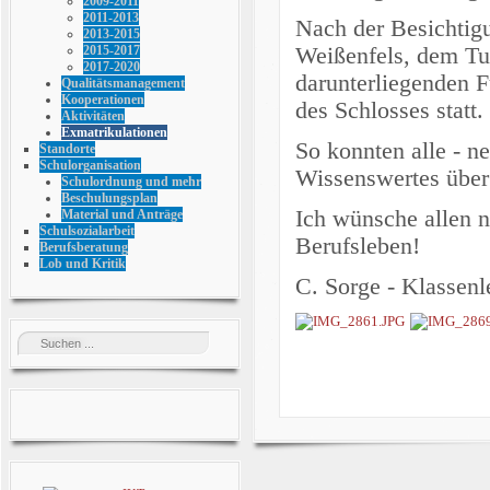
2009-2011
2011-2013
Nach der Besichtig
2013-2015
Weißenfels, dem Tu
2015-2017
2017-2020
darunterliegenden 
Qualitätsmanagement
Kooperationen
des Schlosses statt.
Aktivitäten
Exmatrikulationen
So konnten alle - n
Standorte
Schulorganisation
Wissenswertes über
Schulordnung und mehr
Beschulungsplan
Ich wünsche allen n
Material und Anträge
Schulsozialarbeit
Berufsleben!
Berufsberatung
Lob und Kritik
C. Sorge -
Klassenl