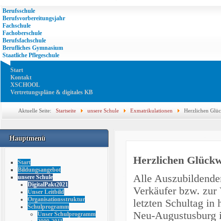
Berufsschule
Berufsvorbereitungsjahr
Fachschule
Fachoberschule
Berufsfachschule
Berufliches Gymnasium
Staatliche Pflegeschule
Start
Kontakt
XSCHOOL
Vertretungspläne & digitales KB
Aktuelle Seite:
Startseite
unsere Schule
Exmatrikulationen
Herzlichen Glü
Hauptmenü
Herzlichen Glüc
Start
Bildungsangebot
Alle Auszubildend
unsere Schule
DigitalPakt2021
Verkäufer bzw. zur 
Unser Leitbild
Organisationsstruktur
letzten Schultag in
Schulprogramm
Neu-Augustusburg i
Unser Schulprogramm