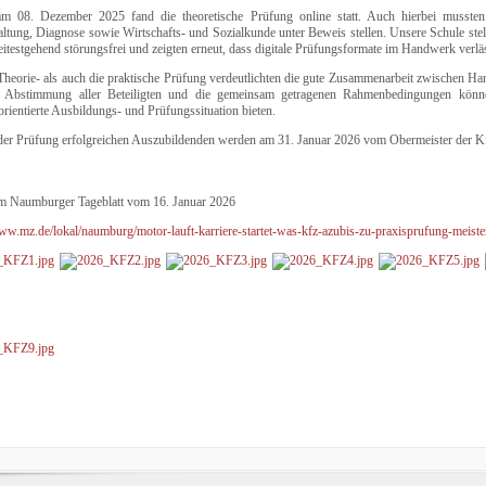
am 08. Dezember 2025 fand die theoretische Prüfung online statt. Auch hierbei musste
ltung, Diagnose sowie Wirtschafts- und Sozialkunde unter Beweis stellen. Unsere Schule stellte
itestgehend störungsfrei und zeigten erneut, dass digitale Prüfungsformate im Handwerk verläs
heorie- als auch die praktische Prüfung verdeutlichten die gute Zusammenarbeit zwischen H
e Abstimmung aller Beteiligten und die gemeinsam getragenen Rahmenbedingungen könn
orientierte Ausbildungs- und Prüfungssituation bieten.
 der Prüfung erfolgreichen Auszubildenden werden am 31. Januar 2026 vom Obermeister der Kfz
im Naumburger Tageblatt vom 16. Januar 2026
www.mz.de/lokal/naumburg/motor-lauft-karriere-startet-was-kfz-azubis-zu-praxisprufung-meis