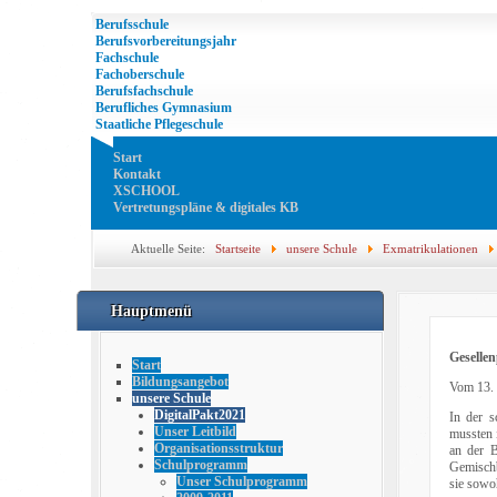
Berufsschule
Berufsvorbereitungsjahr
Fachschule
Fachoberschule
Berufsfachschule
Berufliches Gymnasium
Staatliche Pflegeschule
Start
Kontakt
XSCHOOL
Vertretungspläne & digitales KB
Aktuelle Seite:
Startseite
unsere Schule
Exmatrikulationen
Hauptmenü
Geselle
Start
Bildungsangebot
Vom 13. 
unsere Schule
DigitalPakt2021
In der s
Unser Leitbild
mussten 
Organisationsstruktur
an der B
Schulprogramm
Gemischb
Unser Schulprogramm
sie sowo