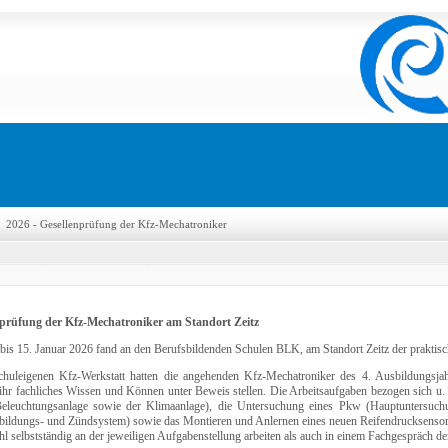
2026 - Gesellenprüfung der Kfz-Mechatroniker
nprüfung der Kfz-Mechatroniker am Standort Zeitz
bis 15. Januar 2026 fand an den Berufsbildenden Schulen BLK, am Standort Zeitz der praktische
chuleigenen Kfz-Werkstatt hatten die angehenden Kfz-Mechatroniker des 4. Ausbildungsj
ihr fachliches Wissen und Können unter Beweis stellen. Die Arbeitsaufgaben bezogen sich u. 
eleuchtungsanlage sowie der Klimaanlage), die Untersuchung eines Pkw (Hauptuntersuch
ildungs- und Zündsystem) sowie das Montieren und Anlernen eines neuen Reifendrucksensors. 
hl selbstständig an der jeweiligen Aufgabenstellung arbeiten als auch in einem Fachgespräch 