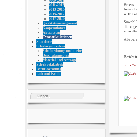
2009-2011
Bereits 
2011-2013
Instandha
2013-2015
waren we
2015-2017
2017-2020
Sowohl T
Qualitätsmanagement
die eng
Kooperationen
zukunfts
Aktivitäten
Exmatrikulationen
Alle bei
Standorte
Schulorganisation
Schulordnung und mehr
Beschulungsplan
Bericht 
Material und Anträge
Schulsozialarbeit
https://
Berufsberatung
Lob und Kritik