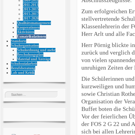
2009-2011
2011-2013
2013-2015
Zum erfolgreichen Erw
2015-2017
stellvertretende Schul
2017-2020
Qualitätsmanagement
Klassenlehrerin der 
Kooperationen
Aktivitäten
Herr Arlt und alle Fa
Exmatrikulationen
Standorte
Herr Pörnig blickte i
Schulorganisation
Schulordnung und mehr
zurück und verglich d
Beschulungsplan
von vielen spannende
Material und Anträge
Schulsozialarbeit
unruhigen Zeiten der 
Berufsberatung
Lob und Kritik
Die Schülerinnen und
kurzweiligen und hu
sowie Christian Rothe
Organisation der Vera
Buffet boten die Schü
Vor der feierlichen Ü
der FOS 2 G 22 und 
sich bei allen Lehrer