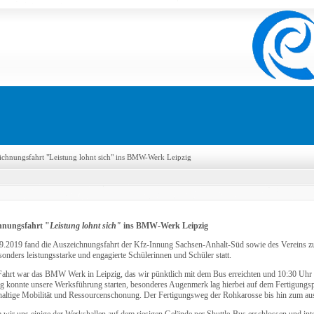
ichnungsfahrt "Leistung lohnt sich" ins BMW-Werk Leipzig
hnungsfahrt "
Leistung lohnt sich"
ins BMW-Werk Leipzig
.2019 fand die Auszeichnungsfahrt der Kfz-Innung Sachsen-Anhalt-Süd sowie des Vereins zu
sonders leistungsstarke und engagierte Schülerinnen und Schüler statt.
 Fahrt war das BMW Werk in Leipzig, das wir pünktlich mit dem Bus erreichten und 10:30 Uhr 
g konnte unsere Werksführung starten, besonderes Augenmerk lag hierbei auf dem Fertigung
haltige Mobilität und Ressourcenschonung. Der Fertigungsweg der Rohkarosse bis hin zum au
wir uns einige der Werkshallen auf dem riesigen Gelände per Shuttle-Bus erschlossen und inte