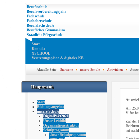
Berufsschule
Berufsvorbereitungsjahr
Fachschule
Fachoberschule
Berufsfachschule
Berufliches Gymnasium
Staatliche Pflegeschule
Start
Kontakt
XSCHOOL
Vertretungspläne & digitales KB
Aktuelle Seite:
Startseite
unsere Schule
Aktivitäten
Ausze
Hauptmenü
Auszeic
Start
Bildungsangebot
Am 25.09
unsere Schule
V. für be
DigitalPakt2021
Unser Leitbild
Ziel der
Organisationsstruktur
Belehrun
Schulprogramm
auf nach
Unser Schulprogramm
Nachdem 