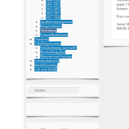
2009-2011
gegen 13
2011-2013
konnten.
2013-2015
2015-2017
Kurz vor
2017-2020
Qualitätsmanagement
Janine M
Kooperationen
MKfM 1
Aktivitäten
Exmatrikulationen
Standorte
Schulorganisation
Schulordnung und mehr
Beschulungsplan
Material und Anträge
Schulsozialarbeit
Berufsberatung
Lob und Kritik