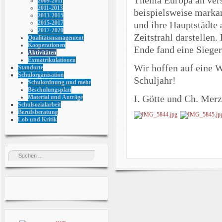
2009-2011
2011-2013
beispielsweise marka
2013-2015
und ihre Hauptstädte
2015-2017
2017-2020
Zeitstrahl darstellen
Qualitätsmanagement
Kooperationen
Ende fand eine Sieger
Aktivitäten
Exmatrikulationen
Wir hoffen auf eine 
Standorte
Schulorganisation
Schuljahr!
Schulordnung und mehr
Beschulungsplan
I. Götte und Ch. Merz
Material und Anträge
Schulsozialarbeit
Berufsberatung
Lob und Kritik