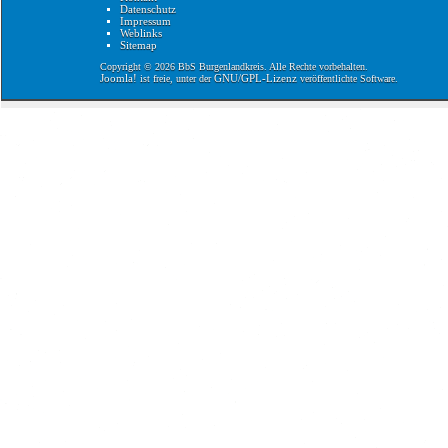
Datenschutz
Impressum
Weblinks
Sitemap
Copyright © 2026 BbS Burgenlandkreis. Alle Rechte vorbehalten.
Joomla!
GNU/GPL-Lizenz
ist freie, unter der
veröffentlichte Software.