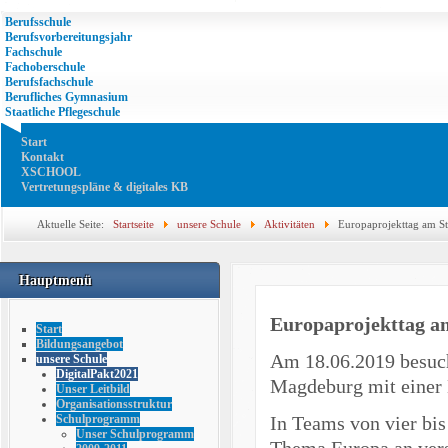
Berufsschule
Berufsvorbereitungsjahr
Fachschule
Fachoberschule
Berufsfachschule
Berufliches Gymnasium
Staatliche Pflegeschule
Start
Kontakt
XSCHOOL
Vertretungspläne & digitales KB
Aktuelle Seite:
Startseite
unsere Schule
Aktivitäten
Europaprojekttag am S
Hauptmenü
Europaprojekttag a
Start
Bildungsangebot
Am 18.06.2019 besuch
unsere Schule
DigitalPakt2021
Magdeburg mit einer 
Unser Leitbild
Organisationsstruktur
In Teams von vier bi
Schulprogramm
Unser Schulprogramm
Thema Europa an vers