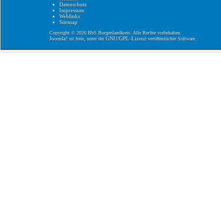
Datenschutz
Impressum
Weblinks
Sitemap
Copyright © 2026 BbS Burgenlandkreis. Alle Rechte vorbehalten.
Joomla!
GNU/GPL-Lizenz
ist freie, unter der
veröffentlichte Software.