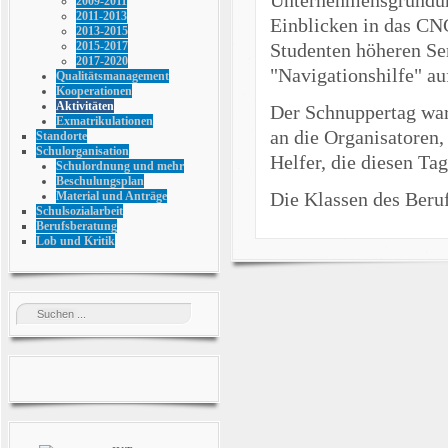
2009-2011
2011-2013
Einblicken in das CN
2013-2015
Studenten höheren Se
2015-2017
2017-2020
"Navigationshilfe" a
Qualitätsmanagement
Kooperationen
Aktivitäten
Der Schnuppertag war 
Exmatrikulationen
an die Organisatoren,
Standorte
Schulorganisation
Helfer, die diesen Ta
Schulordnung und mehr
Beschulungsplan
Die Klassen des Ber
Material und Anträge
Schulsozialarbeit
Berufsberatung
Lob und Kritik