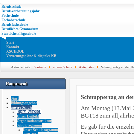
Berufsschule
Berufsvorbereitungsjahr
Fachschule
Fachoberschule
Berufsfachschule
Berufliches Gymnasium
Staatliche Pflegeschule
Start
Kontakt
XSCHOOL
Vertretungspläne & digitales KB
Aktuelle Seite:
Startseite
unsere Schule
Aktivitäten
Schnuppertag an der H
Hauptmenü
Schnuppertag an de
Start
Bildungsangebot
Am Montag (13.Mai 
unsere Schule
DigitalPakt2021
BGT18 zum alljährlic
Unser Leitbild
Organisationsstruktur
Es gab für die einzel
Schulprogramm
Unser Schulprogramm
Unternehmensgründung