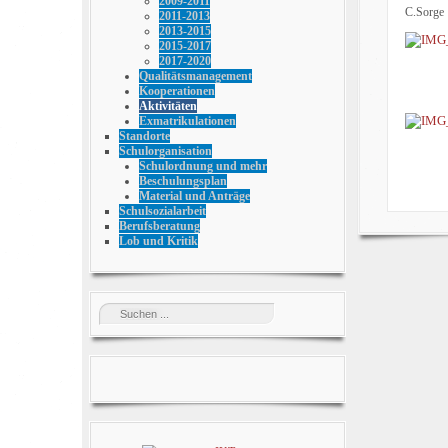
2009-2011
C.Sorge
2011-2013
2013-2015
2015-2017
2017-2020
Qualitätsmanagement
Kooperationen
Aktivitäten
Exmatrikulationen
Standorte
Schulorganisation
Schulordnung und mehr
Beschulungsplan
Material und Anträge
Schulsozialarbeit
Berufsberatung
Lob und Kritik