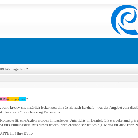
NBOW–Fingerfood“
BOW
–
Finger
f
ood
“
ig, bunt, kreativ und natürlich lecker, sowohl süß als auch herzhaft – war das Angebot zum die
ttelhandwerk/Spezialisierung Backwaren.
Konzepte für eine Aktion wurden im Laufe des Unterrichts im Lernfeld 3.5 erarbeitet und präse
od fürs Frühlingsfest. Aus diesen beiden Ideen entstand schließlich o.g. Motto für die Aktion 
APPETIT! Ihre BV16