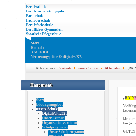
Berufsschule
Berufsvorbereitungsjahr
Fachschule
Fachoberschule
Berufsfachschule
Berufliches Gymnasium
Staatliche Pflegeschule
Start
Kontakt
XSCHOOL
Vertretungspläne & digitales KB
Aktuelle Seite:
Startseite
unsere Schule
Aktivitäten
„RAI
Hauptmenü
„
RAIN
Start
Bildungsangebot
Vielfält
unsere Schule
Lebensmi
DigitalPakt2021
Unser Leitbild
Mehrere 
Organisationsstruktur
Fingerfo
Schulprogramm
GUTEN 
Unser Schulprogramm