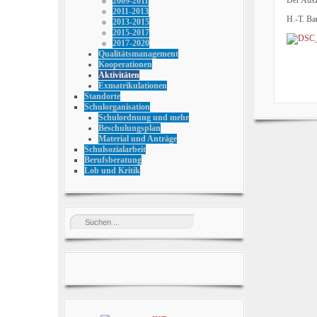
2009-2011
2011-2013
H.-T. Ba
2013-2015
2015-2017
2017-2020
Qualitätsmanagement
Kooperationen
Aktivitäten
Exmatrikulationen
Standorte
Schulorganisation
Schulordnung und mehr
Beschulungsplan
Material und Anträge
Schulsozialarbeit
Berufsberatung
Lob und Kritik