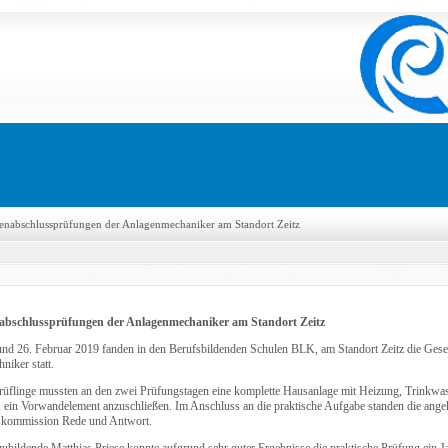
lenabschlussprüfungen der Anlagenmechaniker am Standort Zeitz
nabschlussprüfungen der Anlagenmechaniker am Standort Zeitz
nd 26. Februar 2019 fanden in den Berufsbildenden Schulen BLK, am Standort Zeitz die Gese
niker statt.
rüflinge mussten an den zwei Prüfungstagen eine komplette Hausanlage mit Heizung, Trinkwass
 ein Vorwandelement anzuschließen. Im Anschluss an die praktische Aufgabe standen die ange
skommission Rede und Antwort.
ubildende Matthias Priese konnte aufgrund sehr guter Ergebnisse die praktische Prüfung ein Ja