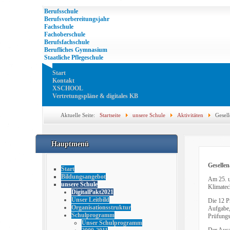
Berufsschule
Berufsvorbereitungsjahr
Fachschule
Fachoberschule
Berufsfachschule
Berufliches Gymnasium
Staatliche Pflegeschule
Start
Kontakt
XSCHOOL
Vertretungspläne & digitales KB
Aktuelle Seite:
Startseite
unsere Schule
Aktivitäten
Gesel
Hauptmenü
Geselle
Start
Bildungsangebot
Am 25. u
unsere Schule
Klimatech
DigitalPakt2021
Unser Leitbild
Die 12 P
Organisationsstruktur
Aufgabe,
Schulprogramm
Prüfung
Unser Schulprogramm
Der Ausz