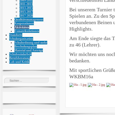
2009-2011
2011-2013
2013-2015
Bei unserem Turnier 
2015-2017
Spielen an. Zu den Sp
2017-2020
Qualitätsmanagement
verbundenen Beinen un
Kooperationen
Aktivitäten
Highlights.
Exmatrikulationen
Standorte
Am Ende siegte das T
Schulorganisation
Schulordnung und mehr
zu 46 (Lehrer).
Beschulungsplan
Material und Anträge
Wir möchten uns nochm
Schulsozialarbeit
Berufsberatung
bedanken.
Lob und Kritik
Mit sportlichen Grüß
WKBM16a