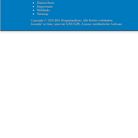
Datenschutz
Impressum
Weblinks
Sitemap
Copyright © 2026 BbS Burgenlandkreis. Alle Rechte vorbehalten.
Joomla!
GNU/GPL-Lizenz
ist freie, unter der
veröffentlichte Software.