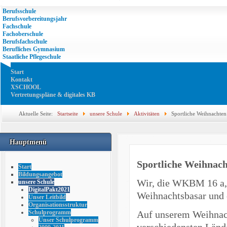
Berufsschule
Berufsvorbereitungsjahr
Fachschule
Fachoberschule
Berufsfachschule
Berufliches Gymnasium
Staatliche Pflegeschule
Start
Kontakt
XSCHOOL
Vertretungspläne & digitales KB
Aktuelle Seite:
Startseite
unsere Schule
Aktivitäten
Sportliche Weihnachten
Hauptmenü
Sportliche Weihnach
Start
Bildungsangebot
Wir, die WKBM 16 a,
unsere Schule
DigitalPakt2021
Weihnachtsbasar und e
Unser Leitbild
Organisationsstruktur
Auf unserem Weihnacht
Schulprogramm
Unser Schulprogramm
verschiedensten Länd