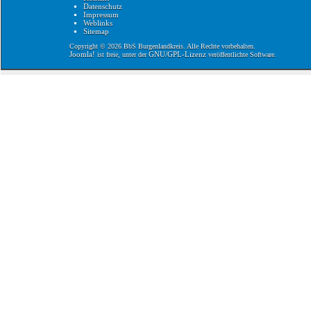
Datenschutz
Impressum
Weblinks
Sitemap
Copyright © 2026 BbS Burgenlandkreis. Alle Rechte vorbehalten.
Joomla!
GNU/GPL-Lizenz
ist freie, unter der
veröffentlichte Software.