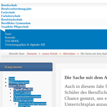
Berufsschule
Berufsvorbereitungsjahr
Fachschule
Fachoberschule
Berufsfachschule
Berufliches Gymnasium
Staatliche Pflegeschule
Start
Kontakt
XSCHOOL
Vertretungspläne & digitales KB
Aktuelle Seite:
Startseite
unsere Schule
Aktivitäten
Die Sache mit dem Apfe
Hauptmenü
Die Sache mit dem 
Start
Bildungsangebot
Auch in diesem Jahr f
unsere Schule
DigitalPakt2021
Schüler des Beruflic
Unser Leitbild
Organisationsstruktur
Chance genutzt, uns e
Schulprogramm
Unterrichtsplan anzu
Unser Schulprogramm