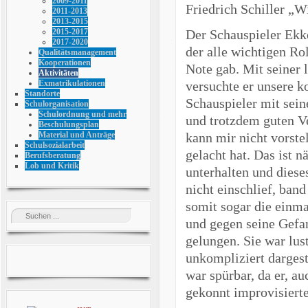
2009-2011
Friedrich Schiller „W
2011-2013
2013-2015
Der Schauspieler Ekke
2015-2017
2017-2020
der alle wichtigen Ro
Qualitätsmanagement
Kooperationen
Note gab. Mit seiner
Aktivitäten
versuchte er unsere 
Exmatrikulationen
Standorte
Schauspieler mit sei
Schulorganisation
Schulordnung und mehr
und trotzdem guten V
Beschulungsplan
kann mir nicht vorste
Material und Anträge
Schulsozialarbeit
gelacht hat. Das ist 
Berufsberatung
Lob und Kritik
unterhalten und diese
nicht einschlief, ban
somit sogar die einma
und gegen seine Gefan
gelungen. Sie war lus
unkompliziert dargest
war spürbar, da er, au
gekonnt improvisierte