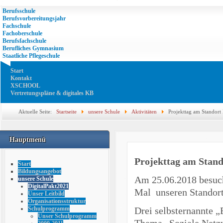
Berufsschule
Berufsvorbereitungsjahr
Fachschule
Fachoberschule
Berufsfachschule
Berufliches Gymnasium
Staatliche Pflegeschule
Start
Kontakt
XSCHOOL
Vertretungspläne & digitales KB
Aktuelle Seite:
Startseite
unsere Schule
Aktivitäten
Projekttag am Standort
Hauptmenü
Projekttag am Stan
Start
Bildungsangebot
Am 25.06.2018 besuch
unsere Schule
DigitalPakt2021
Mal unseren Standort
Unser Leitbild
Organisationsstruktur
Drei selbsternannte „
Schulprogramm
Unser Schulprogramm
Thema „Soziale Netzw