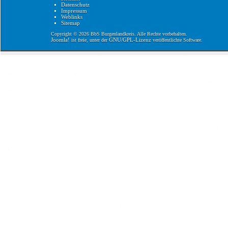
Datenschutz
Impressum
Weblinks
Sitemap
Copyright © 2026 BbS Burgenlandkreis. Alle Rechte vorbehalten.
Joomla!
GNU/GPL-Lizenz
ist freie, unter der
veröffentlichte Software.