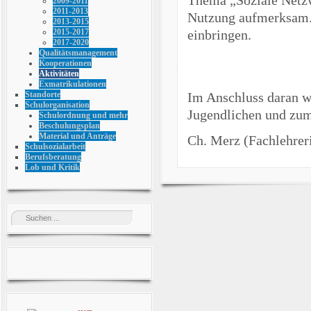
2009-2011
2011-2013
Nutzung aufmerksam. 
2013-2015
einbringen.
2015-2017
2017-2020
Qualitätsmanagement
Kooperationen
Aktivitäten
Exmatrikulationen
Im Anschluss daran w
Standorte
Schulorganisation
Jugendlichen und zum
Schulordnung und mehr
Beschulungsplan
Material und Anträge
Ch. Merz (Fachlehrer
Schulsozialarbeit
Berufsberatung
Lob und Kritik