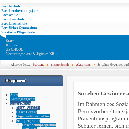
Berufsschule
Berufsvorbereitungsjahr
Fachschule
Fachoberschule
Berufsfachschule
Berufliches Gymnasium
Staatliche Pflegeschule
Start
Kontakt
XSCHOOL
Vertretungspläne & digitales KB
Aktuelle Seite:
Startseite
unsere Schule
Aktivitäten
So sehen Gewinner aus
Hauptmenü
So sehen Gewinner a
Start
Bildungsangebot
Im Rahmen des Sozial
unsere Schule
DigitalPakt2021
Berufsvorbereitungsj
Unser Leitbild
Organisationsstruktur
Präventionsprogramm 
Schulprogramm
Schüler lernen, sich 
Unser Schulprogramm