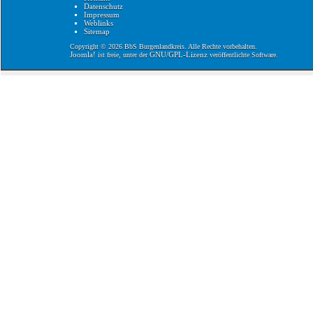
Datenschutz
Impressum
Weblinks
Sitemap
Copyright © 2026 BbS Burgenlandkreis. Alle Rechte vorbehalten.
Joomla!
GNU/GPL-Lizenz
ist freie, unter der
veröffentlichte Software.