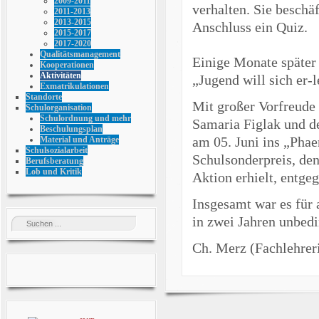
2009-2011
verhalten. Sie besch
2011-2013
2013-2015
Anschluss ein Quiz.
2015-2017
2017-2020
Qualitätsmanagement
Einige Monate später 
Kooperationen
Aktivitäten
„Jugend will sich er-
Exmatrikulationen
Standorte
Mit großer Vorfreude
Schulorganisation
Schulordnung und mehr
Samaria Figlak und d
Beschulungsplan
am 05. Juni ins „Pha
Material und Anträge
Schulsozialarbeit
Schulsonderpreis, den
Berufsberatung
Lob und Kritik
Aktion erhielt, entg
Insgesamt war es für a
in zwei Jahren unbed
Ch. Merz (Fachlehrer