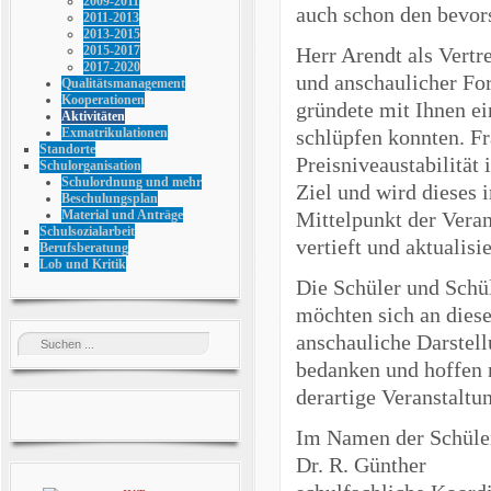
2009-2011
auch schon den bevor
2011-2013
2013-2015
Herr Arendt als Vertr
2015-2017
2017-2020
und anschaulicher For
Qualitätsmanagement
Kooperationen
gründete mit Ihnen ein
Aktivitäten
schlüpfen konnten. F
Exmatrikulationen
Standorte
Preisniveaustabilität
Schulorganisation
Schulordnung und mehr
Ziel und wird dieses 
Beschulungsplan
Mittelpunkt der Vera
Material und Anträge
Schulsozialarbeit
vertieft und aktualisi
Berufsberatung
Lob und Kritik
Die Schüler und Schü
möchten sich an diese
anschauliche Darstell
bedanken und hoffen 
derartige Veranstaltu
Im Namen der Schüler
Dr. R. Günther