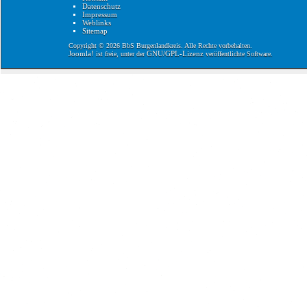
Datenschutz
Impressum
Weblinks
Sitemap
Copyright © 2026 BbS Burgenlandkreis. Alle Rechte vorbehalten.
Joomla!
GNU/GPL-Lizenz
ist freie, unter der
veröffentlichte Software.