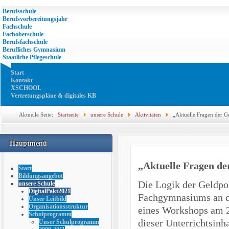
Berufsschule
Berufsvorbereitungsjahr
Fachschule
Fachoberschule
Berufsfachschule
Berufliches Gymnasium
Staatliche Pflegeschule
Start
Kontakt
XSCHOOL
Vertretungspläne & digitales KB
Aktuelle Seite:
Startseite
unsere Schule
Aktivitäten
„Aktuelle Fragen der G
Hauptmenü
„Aktuelle Fragen de
Start
Bildungsangebot
Die Logik der Geldpol
unsere Schule
DigitalPakt2021
Fachgymnasiums an d
Unser Leitbild
Organisationsstruktur
eines Workshops am 2
Schulprogramm
dieser Unterrichtsinh
Unser Schulprogramm