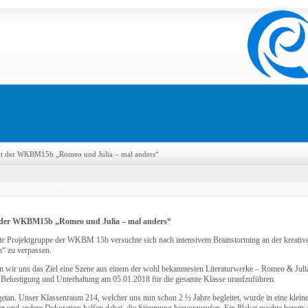
kt der WKBM15b „Romeo und Julia – mal anders“
 der WKBM15b „Romeo und Julia – mal anders“
te Projektgruppe der WKBM 15b versuchte sich nach intensivem Brainstorming an der kreativ
h“ zu verpassen.
en wir uns das Ziel eine Szene aus einem der wohl bekanntesten Literaturwerke – Romeo & Julia
 Belustigung und Unterhaltung am 05.01.2018 für die gesamte Klasse uraufzuführen.
getan. Unser Klassenraum 214, welcher uns nun schon 2 ½ Jahre begleitet, wurde in eine klei
der und andere Dekoration halfen dabei, die Stimmung hervorzurufen. Ein Plakat machte berei