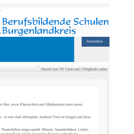
Anmelden
Aktuell sind 181 Gäste und 3 Mitglieder online
en Idee, etwas Klassischem und Altbekanntem einen neuen
 – in eine stark überspitzte, moderne Form zu bringen und diese
ne Theaterbühne umgewandelt. Blumen, Spannbettlaken, Lichter,
ts vor dem Raum auf das besondere Ereignis aufmerksam.