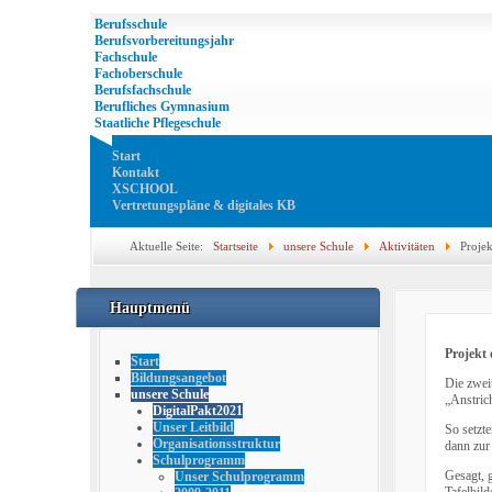
Berufsschule
Berufsvorbereitungsjahr
Fachschule
Fachoberschule
Berufsfachschule
Berufliches Gymnasium
Staatliche Pflegeschule
Start
Kontakt
XSCHOOL
Vertretungspläne & digitales KB
Aktuelle Seite:
Startseite
unsere Schule
Aktivitäten
Proje
Hauptmenü
Projekt
Start
Bildungsangebot
Die zwei
unsere Schule
„Anstric
DigitalPakt2021
Unser Leitbild
So setzt
Organisationsstruktur
dann zur
Schulprogramm
Gesagt, 
Unser Schulprogramm
Tafelbil