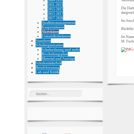
2009-2011
2011-2013
Die Darb
2013-2015
dargeste
2015-2017
2017-2020
Im Ansch
Qualitätsmanagement
Kooperationen
Rückblic
Aktivitäten
Exmatrikulationen
Im Name
Standorte
M. Fuch
Schulorganisation
Schulordnung und mehr
Beschulungsplan
Material und Anträge
Schulsozialarbeit
Berufsberatung
Lob und Kritik