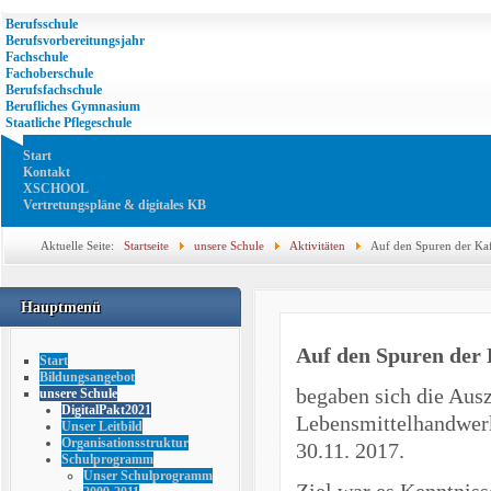
Berufsschule
Berufsvorbereitungsjahr
Fachschule
Fachoberschule
Berufsfachschule
Berufliches Gymnasium
Staatliche Pflegeschule
Start
Kontakt
XSCHOOL
Vertretungspläne & digitales KB
Aktuelle Seite:
Startseite
unsere Schule
Aktivitäten
Auf den Spuren der Kaf
Hauptmenü
Auf den Spuren der 
Start
Bildungsangebot
begaben sich die Aus
unsere Schule
DigitalPakt2021
Lebensmittelhandwerk
Unser Leitbild
Organisationsstruktur
30.11. 2017.
Schulprogramm
Unser Schulprogramm
Ziel war es Kenntniss