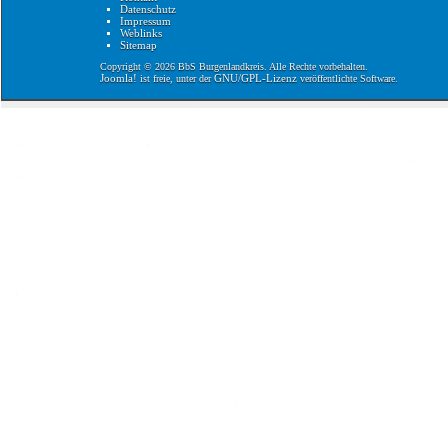
Datenschutz
Impressum
Weblinks
Sitemap
Copyright © 2026 BbS Burgenlandkreis. Alle Rechte vorbehalten.
Joomla!
GNU/GPL-Lizenz
ist freie, unter der
veröffentlichte Software.