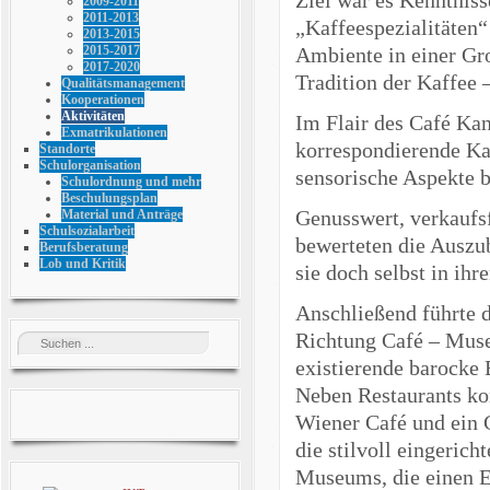
2009-2011
2011-2013
„Kaffeespezialitäten
2013-2015
Ambiente in einer Gro
2015-2017
2017-2020
Tradition der Kaffee 
Qualitätsmanagement
Kooperationen
Aktivitäten
Im Flair des Café Ka
Exmatrikulationen
korrespondierende Ka
Standorte
Schulorganisation
sensorische Aspekte b
Schulordnung und mehr
Beschulungsplan
Genusswert, verkaufsf
Material und Anträge
Schulsozialarbeit
bewerteten die Auszu
Berufsberatung
Lob und Kritik
sie doch selbst in ih
Anschließend führte 
Richtung Café – Mus
existierende barocke 
Neben Restaurants ko
Wiener Café und ein 
die stilvoll eingeric
Museums, die einen E