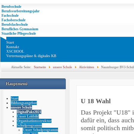
Berufsschule
Berufsvorbereitungsjahr
Fachschule
Fachoberschule
Berufsfachschule
Berufliches Gymnasium
Staatliche Pflegeschule
Start
Kontakt
XSCHOOL
Vertretungspläne & digitales KB
Aktuelle Seite:
Startseite
unsere Schule
Aktivitäten
Naumburger BVJ-Schüle
Hauptmenü
Start
U 18 Wahl
Bildungsangebot
unsere Schule
Das Projekt "U18" is
DigitalPakt2021
Unser Leitbild
dafür ein, dass auc
Organisationsstruktur
Schulprogramm
somit politisch mi
Unser Schulprogramm