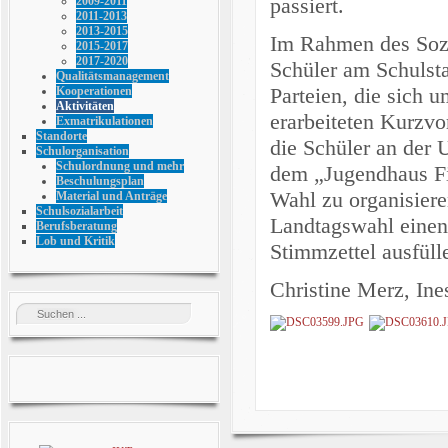
passiert.
2009-2011
2011-2013
2013-2015
Im Rahmen des Sozi
2015-2017
2017-2020
Schüler am Schulst
Qualitätsmanagement
Parteien, die sich 
Kooperationen
Aktivitäten
erarbeiteten Kurzvo
Exmatrikulationen
Standorte
die Schüler an der 
Schulorganisation
Schulordnung und mehr
dem „Jugendhaus Fi
Beschulungsplan
Wahl zu organisiere
Material und Anträge
Schulsozialarbeit
Landtagswahl einen
Berufsberatung
Lob und Kritik
Stimmzettel ausfüll
Christine Merz, Ines