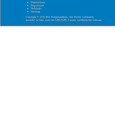
Datenschutz
Impressum
Weblinks
Sitemap
Copyright © 2026 BbS Burgenlandkreis. Alle Rechte vorbehalten.
Joomla!
GNU/GPL-Lizenz
ist freie, unter der
veröffentlichte Software.