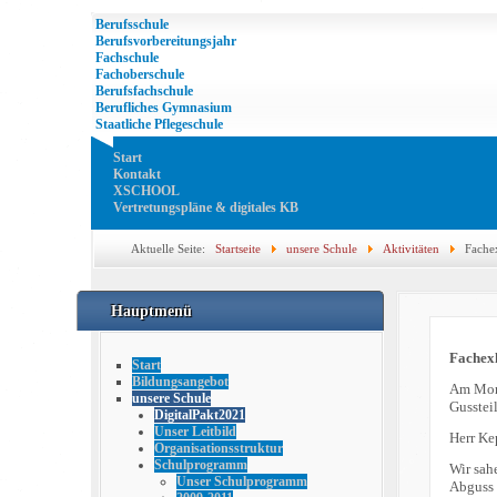
Berufsschule
Berufsvorbereitungsjahr
Fachschule
Fachoberschule
Berufsfachschule
Berufliches Gymnasium
Staatliche Pflegeschule
Start
Kontakt
XSCHOOL
Vertretungspläne & digitales KB
Aktuelle Seite:
Startseite
unsere Schule
Aktivitäten
Fache
Hauptmenü
Fachexk
Start
Bildungsangebot
Am Mont
unsere Schule
Gusstei
DigitalPakt2021
Unser Leitbild
Herr Ke
Organisationsstruktur
Schulprogramm
Wir sah
Unser Schulprogramm
Abguss 