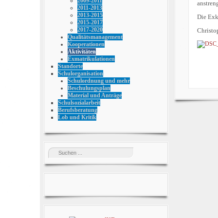
2009-2011
anstren
2011-2013
2013-2015
Die Exk
2015-2017
2017-2020
Christo
Qualitätsmanagement
Kooperationen
Aktivitäten
Exmatrikulationen
Standorte
Schulorganisation
Schulordnung und mehr
Beschulungsplan
Material und Anträge
Schulsozialarbeit
Berufsberatung
Lob und Kritik