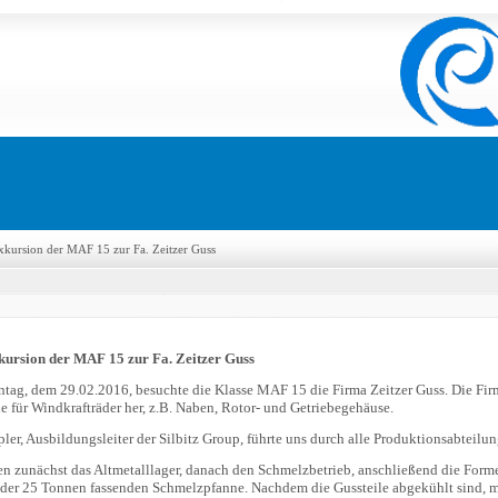
xkursion der MAF 15 zur Fa. Zeitzer Guss
ursion der MAF 15 zur Fa. Zeitzer Guss
ag, dem 29.02.2016, besuchte die Klasse MAF 15 die Firma Zeitzer Guss. Die Firm
le für Windkrafträder her, z.B. Naben, Rotor- und Getriebegehäuse.
pler, Ausbildungsleiter der Silbitz Group, führte uns durch alle Produktionsabteilu
en zunächst das Altmetalllager, danach den Schmelzbetrieb, anschließend die For
der 25 Tonnen fassenden Schmelzpfanne. Nachdem die Gussteile abgekühlt sind, müs