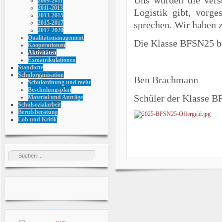
2009-2011
2011-2013
Logistik gibt, vorge
2013-2015
sprechen. Wir haben z
2015-2017
2017-2020
Qualitätsmanagement
Die Klasse BFSN25 be
Kooperationen
Aktivitäten
Exmatrikulationen
Standorte
Schulorganisation
Ben Brachmann
Schulordnung und mehr
Beschulungsplan
Schüler der Klasse 
Material und Anträge
Schulsozialarbeit
Berufsberatung
Lob und Kritik