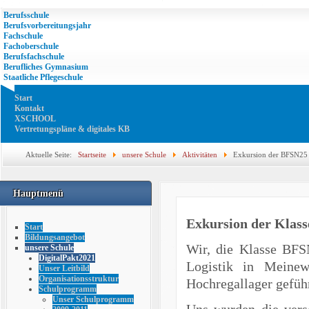
Berufsschule
Berufsvorbereitungsjahr
Fachschule
Fachoberschule
Berufsfachschule
Berufliches Gymnasium
Staatliche Pflegeschule
Start
Kontakt
XSCHOOL
Vertretungspläne & digitales KB
Aktuelle Seite:
Startseite
unsere Schule
Aktivitäten
Exkursion der BFSN25 
Hauptmenü
Exkursion der Klass
Start
Bildungsangebot
Wir, die Klasse BFS
unsere Schule
DigitalPakt2021
Logistik in Meine
Unser Leitbild
Organisationsstruktur
Hochregallager gefüh
Schulprogramm
Unser Schulprogramm
Uns wurden die vers