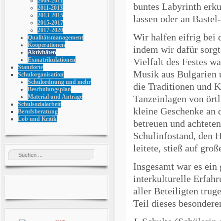
2009-2011
buntes Labyrinth erku
2011-2013
2013-2015
lassen oder an Bastel-
2015-2017
2017-2020
Wir halfen eifrig be
Qualitätsmanagement
Kooperationen
indem wir dafür sorgte
Aktivitäten
Vielfalt des Festes w
Exmatrikulationen
Standorte
Musik aus Bulgarien 
Schulorganisation
Schulordnung und mehr
die Traditionen und K
Beschulungsplan
Tanzeinlagen von örtl
Material und Anträge
Schulsozialarbeit
kleine Geschenke an d
Berufsberatung
Lob und Kritik
betreuen und achteten
Schulinfostand, den 
leitete, stieß auf gro
Insgesamt war es ein 
interkulturelle Erfa
aller Beteiligten tru
Teil dieses besondere