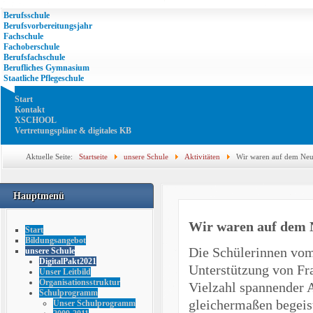
Berufsschule
Berufsvorbereitungsjahr
Fachschule
Fachoberschule
Berufsfachschule
Berufliches Gymnasium
Staatliche Pflegeschule
Start
Kontakt
XSCHOOL
Vertretungspläne & digitales KB
Aktuelle Seite:
Startseite
unsere Schule
Aktivitäten
Wir waren auf dem Neus
Hauptmenü
Wir waren auf dem N
Start
Bildungsangebot
Die Schülerinnen vom
unsere Schule
DigitalPakt2021
Unterstützung von Fra
Unser Leitbild
Organisationsstruktur
Vielzahl spannender A
Schulprogramm
gleichermaßen begeis
Unser Schulprogramm