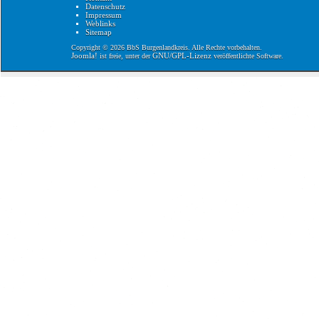
Datenschutz
Impressum
Weblinks
Sitemap
Copyright © 2026 BbS Burgenlandkreis. Alle Rechte vorbehalten.
Joomla!
GNU/GPL-Lizenz
ist freie, unter der
veröffentlichte Software.